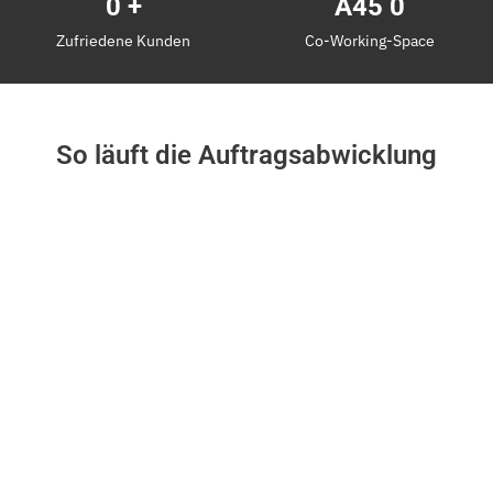
0
+
A45
0
Zufriedene Kunden
Co-Working-Space
So läuft die Auftragsabwicklung